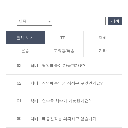
검색
검색
전체 보기
TPL
택배
운송
포워딩/특송
기타
63
택배
당일배송이 가능한가요?
62
택배
직영배송망의 장점은 무엇인가요?
61
택배
인수증 회수가 가능한가요?
60
택배
배송견적을 의뢰하고 싶습니다.