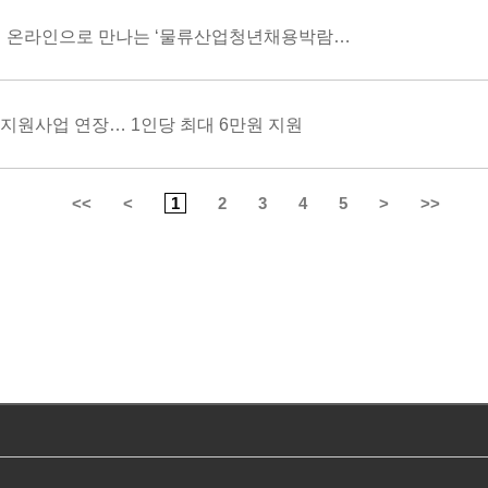
국토부, 31일까지 온라인으로 만나는 ‘물류산업청년채용박람회’ 진행
지원사업 연장… 1인당 최대 6만원 지원
<<
<
1
2
3
4
5
>
>>