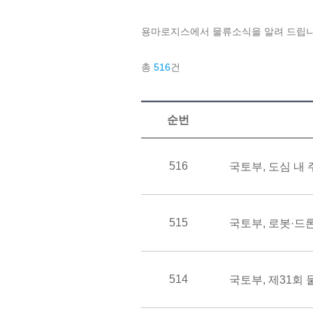
용마로지스에서 물류소식을 알려 드립니
총
516
건
순번
516
515
국토부, 로봇·드
514
국토부, 제31회