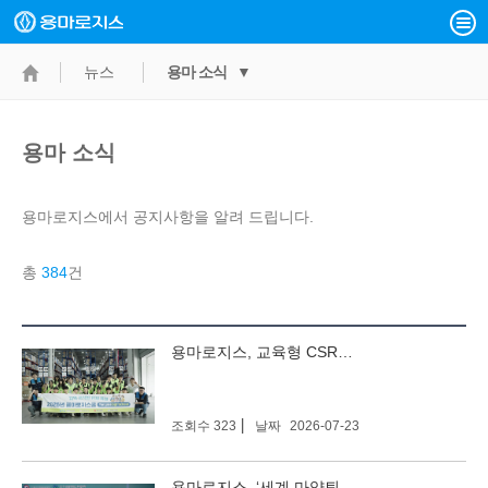
뉴스
용마 소식 ▼
용마 소식
용마로지스에서 공지사항을 알려 드립니다.
총
384
건
검색
검색
용마로지스, 교육형 CSR프로그램 ‘용마로지스쿨’ 첫걸음
조회수 323
날짜
2026-07-23
용마로지스, ‘세계 마약퇴치의 날’ 식약처장 표창 수상