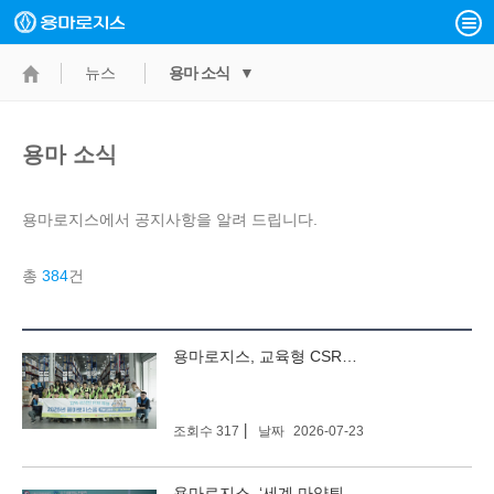
뉴스
용마 소식 ▼
용마 소식
용마로지스에서 공지사항을 알려 드립니다.
총
384
건
검색
검색
용마로지스, 교육형 CSR프로그램 ‘용마로지스쿨’ 첫걸음
조회수 317
날짜
2026-07-23
용마로지스, ‘세계 마약퇴치의 날’ 식약처장 표창 수상