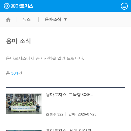
뉴스
용마 소식 ▼
용마 소식
용마로지스에서 공지사항을 알려 드립니다.
총
384
건
검색
검색
용마로지스, 교육형 CSR프로그램 ‘용마로지스쿨’ 첫걸음
조회수 322
날짜
2026-07-23
용마로지스, ‘세계 마약퇴치의 날’ 식약처장 표창 수상