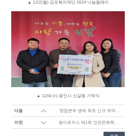
▲
12/2(
월
)
김포복지재단
2024
나눔릴레이
▲
12/4(
수
)
용인시 신갈동 기탁식
다음
‘영업본부 생애 최초 신규 계약 달성 시상식’진행
이전
용마로지스 제1회 안전문화혁신대상 ‘대상’ 수상