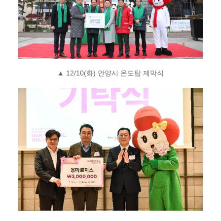
▲
12/10(
화
)
안양시 온도탑 제막식