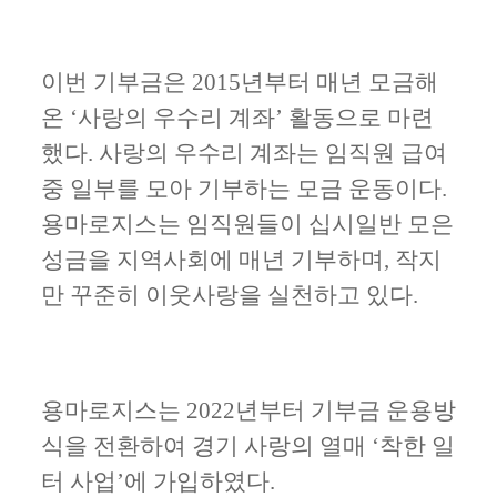
이번 기부금은
2015
년부터 매년 모금해
온
‘
사랑의 우수리 계좌
’
활동으로 마련
했다
.
사랑의 우수리 계좌는 임직원 급여
중 일부를 모아 기부하는 모금 운동이다
.
용마로지스는 임직원들이 십시일반 모은
성금을 지역사회에 매년 기부하며
,
작지
만 꾸준히 이웃사랑을 실천하고 있다
.
용마로지스는
2022
년부터 기부금 운용방
식을 전환하여 경기 사랑의 열매
‘
착한 일
터 사업
’
에 가입하였다
.