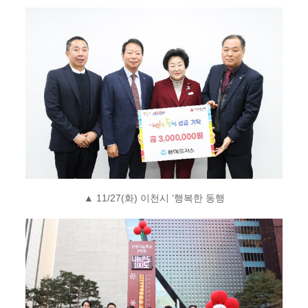
▲
11/27(
화
)
이천시
‘
행복한 동행