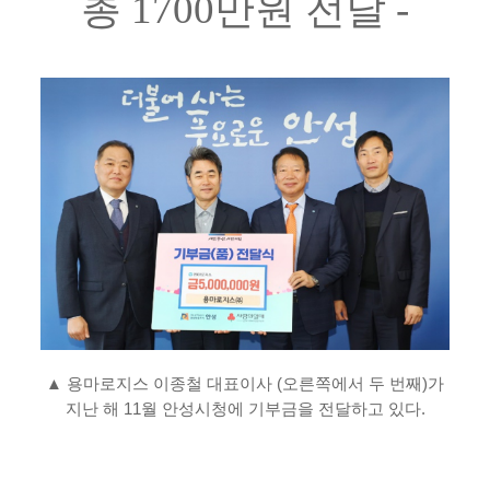
총
1700
만원 전달
-
▲ 용마로지스 이종철 대표이사
(
오른쪽에서 두 번째
)
가
지난 해
11
월 안성시청에 기부금을 전달하고 있다
.