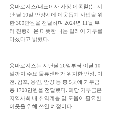
용마로지스
(
대표이사 사장 이종철
)
는 지
난 달
10
일 안양시에 이웃돕기 사업을 위
한
300
만원을 전달하며
2024
년
11
월 부
터 진행해 온 따뜻한 나눔 릴레이 기부를
마쳤다고 밝혔다
.
용마로지스는 지난달
20
일부터 이달
10
일까지 주요 물류센터가 위치한 안성
,
이
천
,
김포
,
용인
,
안양 등 총
5
곳에 기부금
총
1700
만원을 전달했다
.
해당 기부금은
지역사회 내 취약계층 및 도움이 필요한
이웃을 위해 쓰일 예정이다
.