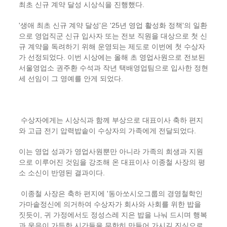
최초 신규 계약 달성 시상식을 진행했다
.
'
생애 최초 신규 계약 달성
'
은
'25
년 영업 활성화 정책
'
의 일환
으로 영업직군 신규 입사자 또는 전보 직원을 대상으로 첫 신
규 계약을 독려하기 위해 운영되는 제도로 이번에 첫 수상자
가 선정되었다
.
이번 시상에는 올해 초 영업사원으로 전보된
서울영업소 권주환 수석과 작년 택배영업팀으로 입사한 정현
세 선임이 그 영예를 안게 되었다
.
수상자에게는 시상식과 함께 부상으로 대표이사 축하 편지
와 고급 전기 압력밥솥이 수상자의 가족에게 전달되었다
.
이는 영업 성과가 영업사원뿐만 아니라 가족의 희생과 지원
으로 이루어진 것임을 강조해 온 대표이사 이종철 사장의 평
소 소신이 반영된 결과이다
.
이종철 사장은 축하 편지에
'
동아쏘시오그룹의 경영철학인
가마솥정신에 의거하여 수상자가 회사와 사회를 위한 밥을
짓듯이
,
귀 가정에서도 정성스레 지은 밥을 나눠 드시며 행복
과 웃음이 가득한 시간들을 무한히 만들어 가시길 진심으로