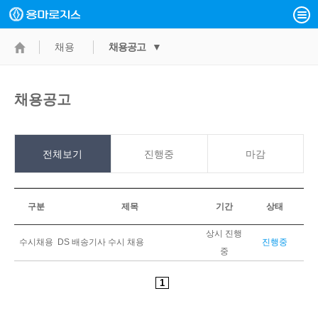
채용
채용공고 ▼
채용공고
전체보기
진행중
마감
구분
제목
기간
상태
상시 진행
수시채용
DS 배송기사 수시 채용
진행중
중
1