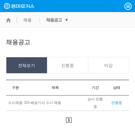
채용
채용공고 ▼
채용공고
전체보기
진행중
마감
구분
제목
기간
상태
상시 진행
수시채용
DS 배송기사 수시 채용
진행중
중
1