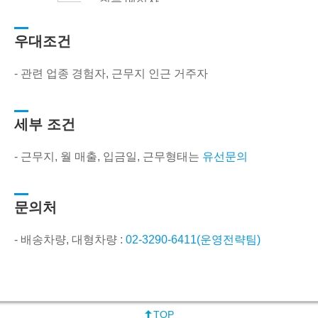
취득 예정자
송차
* 우대사항 : 윙바디,
량
쓰리축(원-쓰리), 냉
우대조건
- 지
장차량 우대
국
- 관련 업종 경험자, 근무지 인근 거주자
입차
주
세부 조건
- 근무지, 월 매출, 입금일, 근무형태는
유선문의
문의처
- 배송차량, 대형차량 :
02-3290-6411(운영전략팀)
TOP