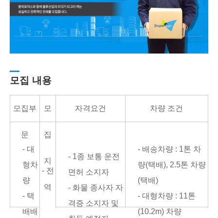
모집 내용
모집부
모
자격요건
차량 조건
문
집
- 대
- 배송차량 : 1톤 차
- 1종 보통 운전
지
형차
량(택배), 2.5톤 차량
- 전
면허 소지자
량
(택배)
역
- 화물 종사자 자
- 택
- 대형차량 : 11톤
격증 소지자 및
배배
(10.2m) 차량