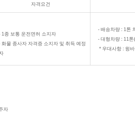
자격요건
- 배송차량 : 1톤 
- 1종 보통 운전면허 소지자
- 대형차량 : 11톤
- 화물 종사자 자격증 소지자 및 취득 예정
* 우대사항 : 윙
자
거주자