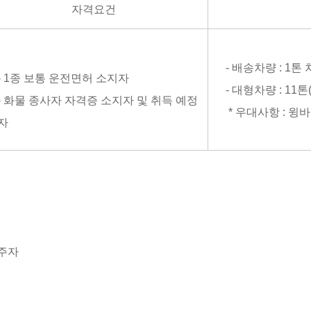
자격요건
- 배송차량 : 1톤 
- 1종 보통 운전면허 소지자
- 대형차량 : 11톤
- 화물 종사자 자격증 소지자 및 취득 예정
* 우대사항 : 윙
자
거주자