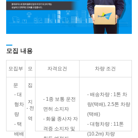
모집 내용
모집부
모
자격요건
차량 조건
문
집
- 대
- 배송차량 : 1톤 차
- 1종 보통 운전
지
형차
량(택배), 2.5톤 차량
- 전
면허 소지자
량
(택배)
역
- 화물 종사자 자
- 택
- 대형차량 : 11톤
격증 소지자 및
배배
(10.2m) 차량