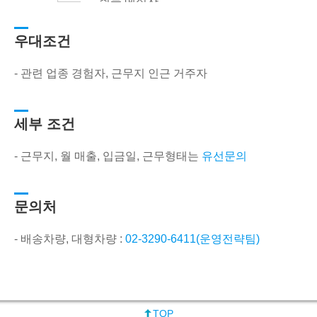
취득 예정자
송차
* 우대사항 : 윙바디,
량
쓰리축(원-쓰리), 냉
우대조건
- 지
장차량 우대
국
- 관련 업종 경험자, 근무지 인근 거주자
입차
주
세부 조건
- 근무지, 월 매출, 입금일, 근무형태는
유선문의
문의처
- 배송차량, 대형차량 :
02-3290-6411(운영전략팀)
TOP