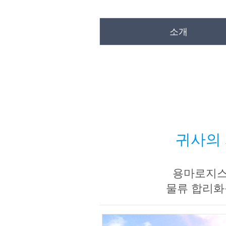
소개
귀사의 
용마로지스는
물류 합리화