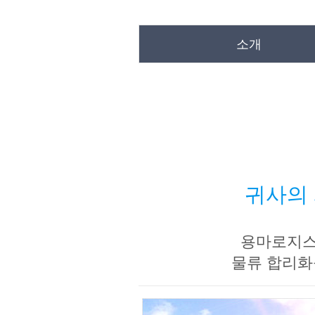
소개
귀사의 
용마로지스는
물류 합리화