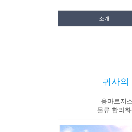
소개
귀사의 
용마로지스는
물류 합리화