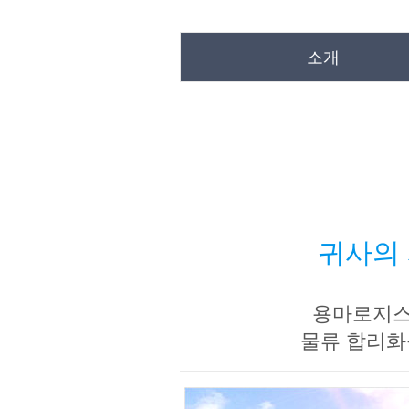
소개
귀사의 
용마로지스는
물류 합리화