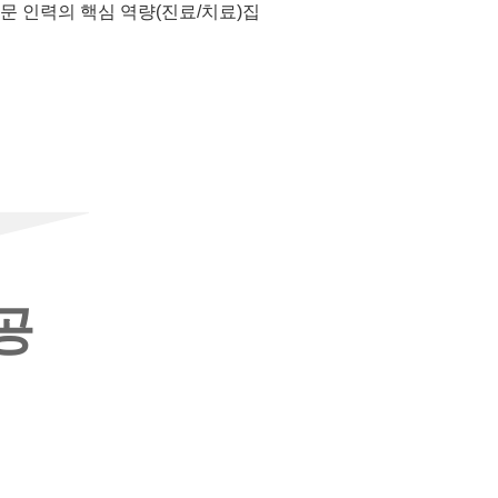
문 인력의 핵심 역량(진료/치료)집
중
공