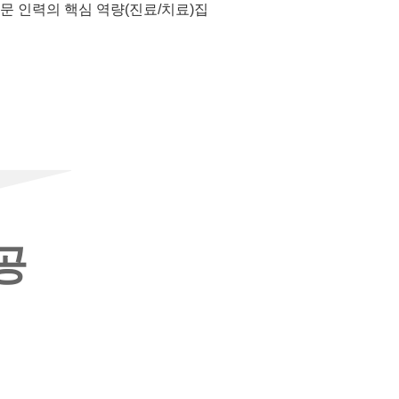
문 인력의 핵심 역량(진료/치료)집
중
공