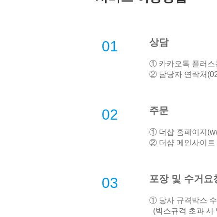
상담
01
① 카카오톡 플러스친
② 담당자 연락처(02-
주문
02
① 더샵 홈페이지(
w
② 더샵 메인사이트 
포장 및 수거요
03
① 당사 규격박스 
(박스규격 초과 시