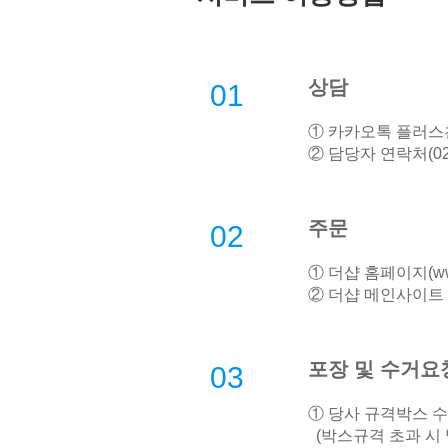
상담
01
① 카카오톡 플러스친
② 담당자 연락처(02-
주문
02
① 더샵 홈페이지(
w
② 더샵 메인사이트 
포장 및 수거요
03
① 당사 규격박스 
(박스규격 초과 시