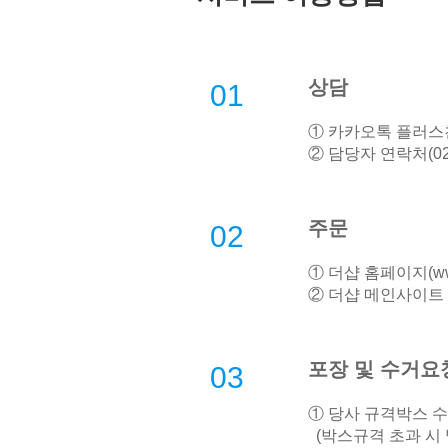
상담
01
① 카카오톡 플러스친
② 담당자 연락처(02-
주문
02
① 더샵 홈페이지(
w
② 더샵 메인사이트 
포장 및 수거요
03
① 당사 규격박스 
(박스규격 초과 시