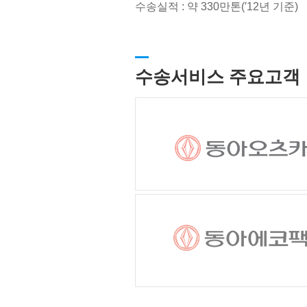
수송실적 : 약 330만톤(′12년 기준)
수송서비스 주요고객