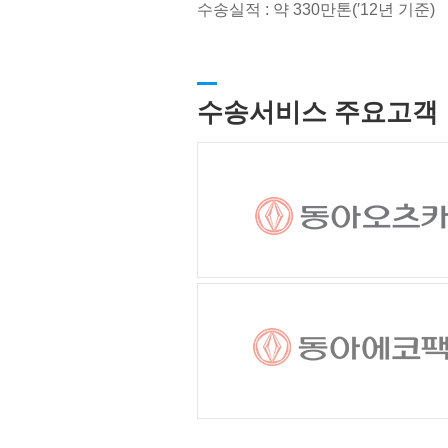
수송실적 : 약 330만톤(′12년 기준)
수송서비스 주요고객