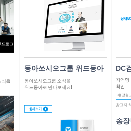
SR프로그
음
동아쏘시오그룹 위드동아
DC
지역명
동아쏘시오그룹 소식을
소식을
확인
위드동아로 만나보세요!
찾고자 하
송장